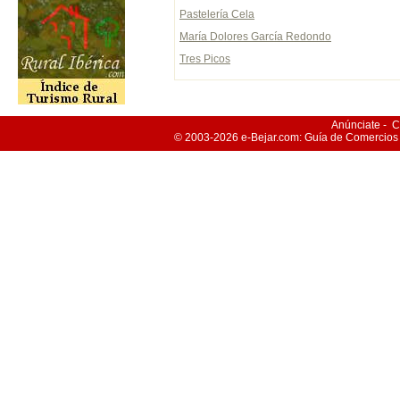
Pastelería Cela
María Dolores García Redondo
Tres Picos
Anúnciate
-
C
© 2003-2026
e-Bejar
.com: Guía de Comercios