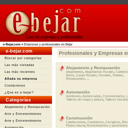
e-Bejar.com
»
Empresas y profesionales en Béjar
e-bejar.com
Profesionales y Empresas e
Búscar por categorías
Las más visitadas
Alojamiento y Restauración
Las más recientes
Alojamientos
,
Alojamientos Rurales
,
Cafeterí
Bares
,
Casas Rurales
,
Hostales
,
Hoteles
,
Añada su empresa
Restaurantes
, ...
Contáctenos
Automoción
¿Que es e-bejar?
Autobuses
,
Autoescuelas
,
Concesionarios
,
L
Categorías
Talleres de chapa y pintura
,
Talleres mecáni
Alojamiento y Restauración
Arte y Entretenimiento
Construcción
Arte y Entretenimiento
Calefacciones
,
Carpinteros
,
Cerrajeros
,
Elec
Piedra natural
,
Revestimientos y pavimentos
Automoción