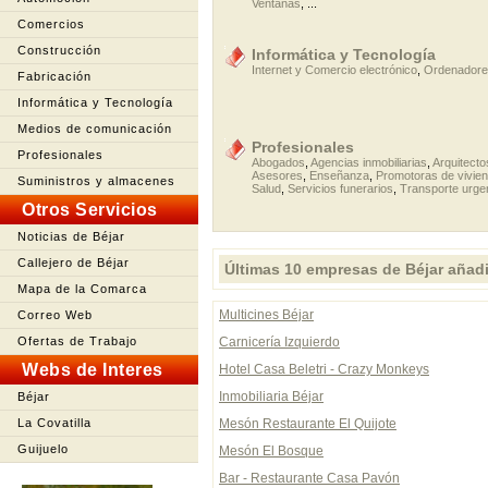
Ventanas
, ...
Comercios
Construcción
Informática y Tecnología
Internet y Comercio electrónico
,
Ordenador
Fabricación
Informática y Tecnología
Medios de comunicación
Profesionales
Profesionales
Abogados
,
Agencias inmobiliarias
,
Arquitecto
Asesores
,
Enseñanza
,
Promotoras de vivie
Suministros y almacenes
Salud
,
Servicios funerarios
,
Transporte urge
Otros Servicios
Noticias de Béjar
Callejero de Béjar
Últimas 10 empresas de Béjar añad
Mapa de la Comarca
Multicines Béjar
Correo Web
Ofertas de Trabajo
Carnicería Izquierdo
Webs de Interes
Hotel Casa Beletri - Crazy Monkeys
Inmobiliaria Béjar
Béjar
La Covatilla
Mesón Restaurante El Quijote
Guijuelo
Mesón El Bosque
Bar - Restaurante Casa Pavón