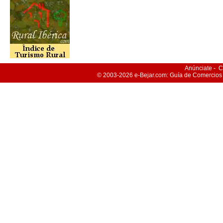
Anúnciate
-
C
© 2003-2026
e-Bejar
.com: Guía de Comercios