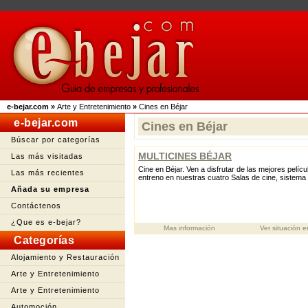
e-bejar.com
»
Arte y Entretenimiento
»
Cines en Béjar
e-bejar.com
Cines en Béjar
Búscar por categorías
MULTICINES BÉJAR
Las más visitadas
Cine en Béjar. Ven a disfrutar de las mejores pelícu
Las más recientes
entreno en nuestras cuatro Salas de cine, sistema d
Añada su empresa
Contáctenos
¿Que es e-bejar?
Mas información
Ver situación 
Categorías
Alojamiento y Restauración
Arte y Entretenimiento
Arte y Entretenimiento
Automoción