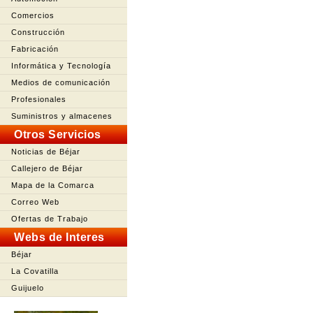
Comercios
Construcción
Fabricación
Informática y Tecnología
Medios de comunicación
Profesionales
Suministros y almacenes
Otros Servicios
Noticias de Béjar
Callejero de Béjar
Mapa de la Comarca
Correo Web
Ofertas de Trabajo
Webs de Interes
Béjar
La Covatilla
Guijuelo