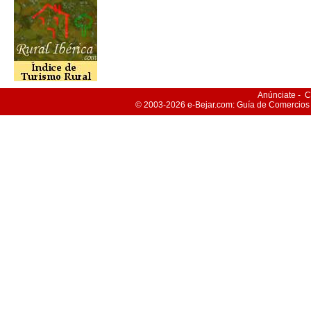
Anúnciate
-
C
© 2003-2026
e-Bejar
.com: Guía de Comercios