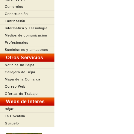
Comercios
Construcción
Fabricación
Informática y Tecnología
Medios de comunicación
Profesionales
Suministros y almacenes
Otros Servicios
Noticias de Béjar
Callejero de Béjar
Mapa de la Comarca
Correo Web
Ofertas de Trabajo
Webs de Interes
Béjar
La Covatilla
Guijuelo