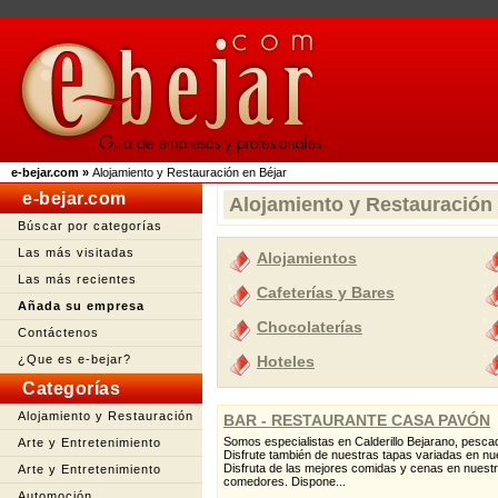
e-bejar.com
»
Alojamiento y Restauración en Béjar
e-bejar.com
Alojamiento y Restauración 
Búscar por categorías
Las más visitadas
Alojamientos
Las más recientes
Cafeterías y Bares
Añada su empresa
Chocolaterías
Contáctenos
¿Que es e-bejar?
Hoteles
Categorías
Alojamiento y Restauración
BAR - RESTAURANTE CASA PAVÓN
Somos especialistas en Calderillo Bejarano, pesca
Arte y Entretenimiento
Disfrute también de nuestras tapas variadas en nue
Disfruta de las mejores comidas y cenas en nuest
Arte y Entretenimiento
comedores. Dispone...
Automoción