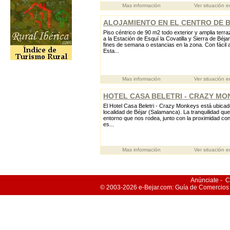
Mas información
Ver situación 
ALOJAMIENTO EN EL CENTRO DE 
Piso céntrico de 90 m2 todo exterior y amplia terra
a la Estación de Esquí la Covatilla y Sierra de Béjar
fines de semana o estancias en la zona. Con fácil 
Esta...
Mas información
Ver situación 
HOTEL CASA BELETRI - CRAZY MO
El Hotel Casa Beletri - Crazy Monkeys está ubicad
localidad de Béjar (Salamanca). La tranquilidad que
entorno que nos rodea, junto con la proximidad con
es...
Mas información
Ver situación 
Anúnciate
-
C
© 2003-2026
e-Bejar
.com: Guía de Comercios