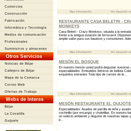
Comercios
Mas información
Ver situación 
Construcción
Fabricación
RESTAURANTE CASA BELETRI - CR
MONKEYS
Informática y Tecnología
Casa Beletri - Crazy Monkeys, situada a la entrada
Medios de comunicación
frente a la antigua estación de ferrocarril. Dispon
amplio salón para sus bautizos y comuniones. Ade
Profesionales
Suministros y almacenes
Mas información
Ver situación 
Otros Servicios
MESÓN EL BOSQUE
Noticias de Béjar
En nuestro mesón usted podrá degustar nuestras 
Callejero de Béjar
especialidades: Embutidos Ibéricos de bellota Cui
exquisitos entrantes Todo tipo de carnes de la ...
Mapa de la Comarca
Correo Web
Ofertas de Trabajo
Mas información
Ver situación 
Webs de Interes
MESÓN RESTAURANTE EL QUIJOTE
Béjar
Especialidades: Asados de parrilla de leña y asado
cochinillo (por encargo) y chuletillas. En nuestro ba
La Covatilla
un selecto ambiente y deguste de nuestras tapas 
p...
Guijuelo