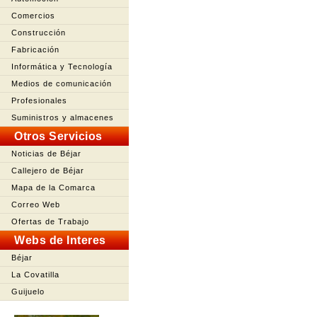
Comercios
Construcción
Fabricación
Informática y Tecnología
Medios de comunicación
Profesionales
Suministros y almacenes
Otros Servicios
Noticias de Béjar
Callejero de Béjar
Mapa de la Comarca
Correo Web
Ofertas de Trabajo
Webs de Interes
Béjar
La Covatilla
Guijuelo