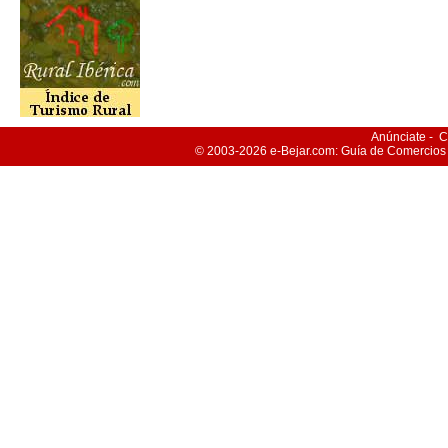
Anúnciate
-
C
© 2003-2026
e-Bejar
.com: Guía de Comercios