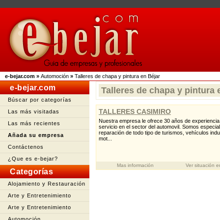
e-bejar.com
»
Automoción
»
Talleres de chapa y pintura en Béjar
e-bejar.com
Talleres de chapa y pintura 
Búscar por categorías
TALLERES CASIMIRO
Las más visitadas
Nuestra empresa le ofrece 30 años de experiencia
Las más recientes
servicio en el sector del automovil. Somos especial
reparación de todo tipo de turismos, vehículos indus
Añada su empresa
mot...
Contáctenos
¿Que es e-bejar?
Mas información
Ver situación 
Categorías
Alojamiento y Restauración
Arte y Entretenimiento
Arte y Entretenimiento
Automoción