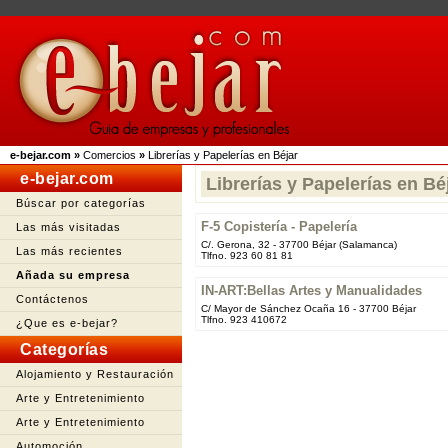
e-bejar.com
»
Comercios
»
Librerías y Papelerías en Béjar
e-bejar.com
Librerías y Papelerías en Bé
Búscar por categorías
F-5 Copistería - Papelería
Las más visitadas
C/. Gerona, 32 - 37700 Béjar (Salamanca)
Las más recientes
Tlfno. 923 60 81 81
Añada su empresa
IN-ART:Bellas Artes y Manualidades
Contáctenos
C/ Mayor de Sánchez Ocaña 16 - 37700 Béjar
Tlfno. 923 410672
¿Que es e-bejar?
Categorías
Alojamiento y Restauración
Arte y Entretenimiento
Arte y Entretenimiento
Automoción