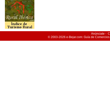
Anúnciate
-
C
© 2003-2026
e-Bejar
.com: Guía de Comercios