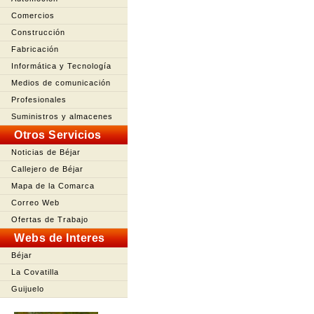
Comercios
Construcción
Fabricación
Informática y Tecnología
Medios de comunicación
Profesionales
Suministros y almacenes
Otros Servicios
Noticias de Béjar
Callejero de Béjar
Mapa de la Comarca
Correo Web
Ofertas de Trabajo
Webs de Interes
Béjar
La Covatilla
Guijuelo