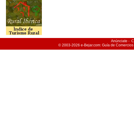
Anúnciate
-
C
© 2003-2026
e-Bejar
.com: Guía de Comercios