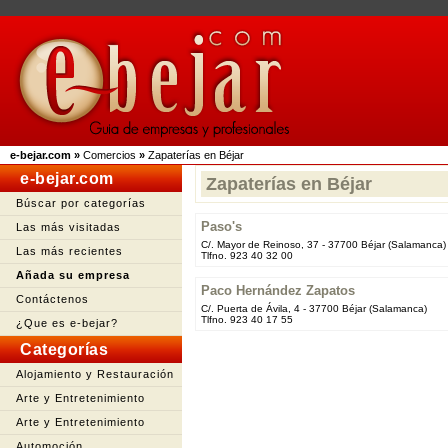
e-bejar.com
»
Comercios
»
Zapaterías en Béjar
e-bejar.com
Zapaterías en Béjar
Búscar por categorías
Paso's
Las más visitadas
C/. Mayor de Reinoso, 37 - 37700 Béjar (Salamanca)
Las más recientes
Tlfno. 923 40 32 00
Añada su empresa
Paco Hernández Zapatos
Contáctenos
C/. Puerta de Ávila, 4 - 37700 Béjar (Salamanca)
Tlfno. 923 40 17 55
¿Que es e-bejar?
Categorías
Alojamiento y Restauración
Arte y Entretenimiento
Arte y Entretenimiento
Automoción