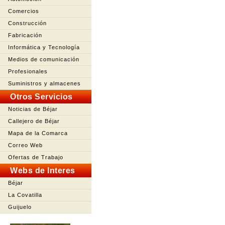
Comercios
Construcción
Fabricación
Informática y Tecnología
Medios de comunicación
Profesionales
Suministros y almacenes
Otros Servicios
Noticias de Béjar
Callejero de Béjar
Mapa de la Comarca
Correo Web
Ofertas de Trabajo
Webs de Interes
Béjar
La Covatilla
Guijuelo