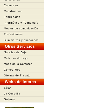
Comercios
Construcción
Fabricación
Informática y Tecnología
Medios de comunicación
Profesionales
Suministros y almacenes
Otros Servicios
Noticias de Béjar
Callejero de Béjar
Mapa de la Comarca
Correo Web
Ofertas de Trabajo
Webs de Interes
Béjar
La Covatilla
Guijuelo