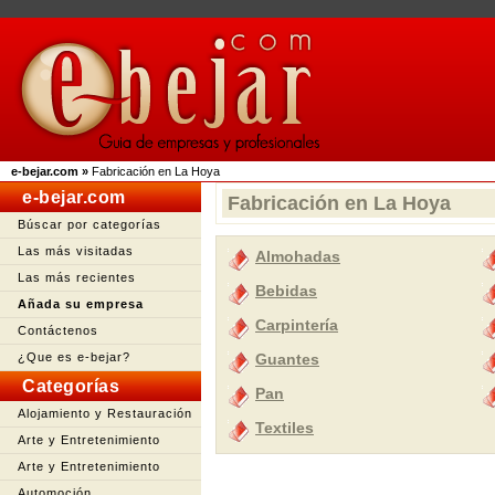
e-bejar.com
»
Fabricación en La Hoya
e-bejar.com
Fabricación en La Hoya
Búscar por categorías
Las más visitadas
Almohadas
Las más recientes
Bebidas
Añada su empresa
Carpintería
Contáctenos
¿Que es e-bejar?
Guantes
Categorías
Pan
Alojamiento y Restauración
Textiles
Arte y Entretenimiento
Arte y Entretenimiento
Automoción