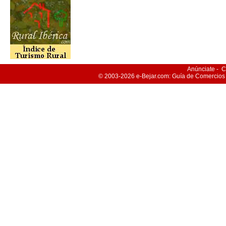
Anúnciate
-
C
© 2003-2026
e-Bejar
.com: Guía de Comercios