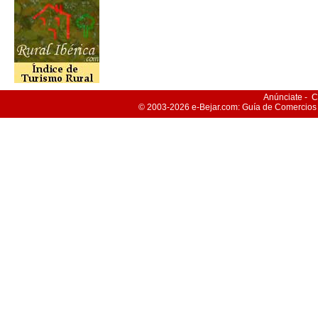
Anúnciate
-
C
© 2003-2026
e-Bejar
.com: Guía de Comercios