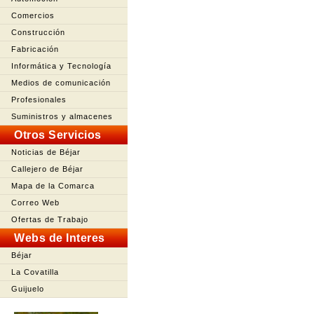
Comercios
Construcción
Fabricación
Informática y Tecnología
Medios de comunicación
Profesionales
Suministros y almacenes
Otros Servicios
Noticias de Béjar
Callejero de Béjar
Mapa de la Comarca
Correo Web
Ofertas de Trabajo
Webs de Interes
Béjar
La Covatilla
Guijuelo