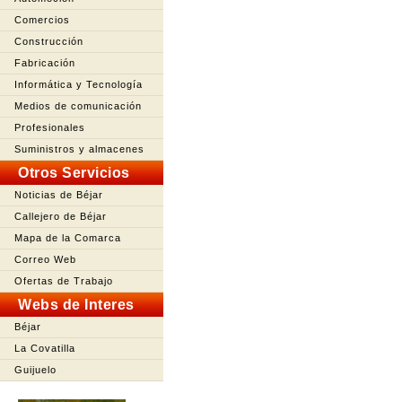
Comercios
Construcción
Fabricación
Informática y Tecnología
Medios de comunicación
Profesionales
Suministros y almacenes
Otros Servicios
Noticias de Béjar
Callejero de Béjar
Mapa de la Comarca
Correo Web
Ofertas de Trabajo
Webs de Interes
Béjar
La Covatilla
Guijuelo