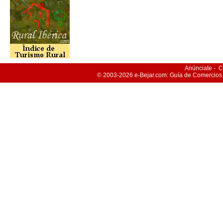
Anúnciate
-
C
© 2003-2026
e-Bejar
.com: Guía de Comercios