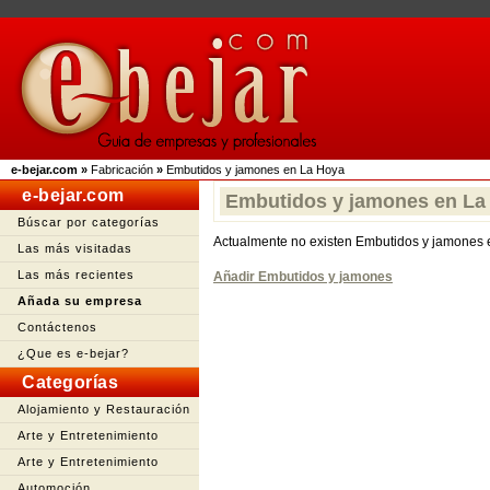
e-bejar.com
»
Fabricación
»
Embutidos y jamones en La Hoya
e-bejar.com
Embutidos y jamones en La
Búscar por categorías
Actualmente no existen Embutidos y jamones
Las más visitadas
Las más recientes
Añadir Embutidos y jamones
Añada su empresa
Contáctenos
¿Que es e-bejar?
Categorías
Alojamiento y Restauración
Arte y Entretenimiento
Arte y Entretenimiento
Automoción