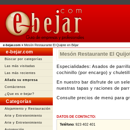
e-bejar.com
»
Mesón Restaurante El Quijote en Béjar
e-bejar.com
Mesón Restaurante El Quijo
Búscar por categorías
Especialidades: Asados de parrill
Las más visitadas
cochinillo (por encargo) y chuletil
Las más recientes
Añada su empresa
En nuestro bar disfrute de un sel
Contáctenos
nuestras tapas y raciones de parri
¿Que es e-bejar?
Consulte precios de menú para gr
Categorías
Alojamiento y Restauración
Arte y Entretenimiento
DATOS DE CONTACTO:
Arte y Entretenimiento
Teléfono
:
923 402 401
Automoción