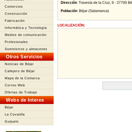
Dirección
:
Travesía de la Cruz, 9 - 37700 B
Comercios
Población
:
Béjar
(
Salamanca
)
Construcción
Fabricación
LOCALIZACIÓN:
Informática y Tecnología
Medios de comunicación
Profesionales
Suministros y almacenes
Otros Servicios
Noticias de Béjar
Callejero de Béjar
Mapa de la Comarca
Correo Web
Ofertas de Trabajo
Webs de Interes
Béjar
La Covatilla
Guijuelo