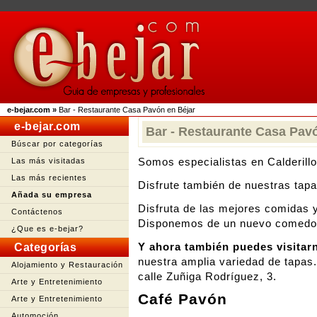
e-bejar.com
»
Bar - Restaurante Casa Pavón en Béjar
e-bejar.com
Bar - Restaurante Casa Pav
Búscar por categorías
Somos especialistas en Calderill
Las más visitadas
Las más recientes
Disfrute también de nuestras tapa
Añada su empresa
Disfruta de las mejores comidas
Contáctenos
Disponemos de un nuevo comedor
¿Que es e-bejar?
Y ahora también puedes visita
Categorías
nuestra amplia variedad de tapas.
Alojamiento y Restauración
calle Zuñiga Rodríguez, 3.
Arte y Entretenimiento
Café Pavón
Arte y Entretenimiento
Automoción