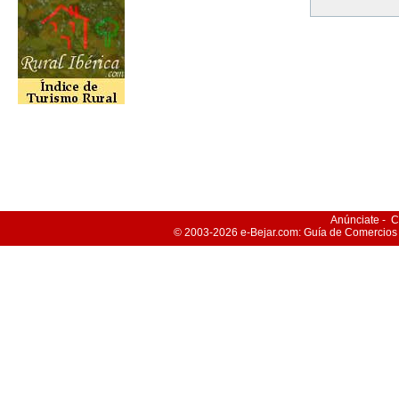
Anúnciate
-
C
© 2003-2026
e-Bejar
.com: Guía de Comercios