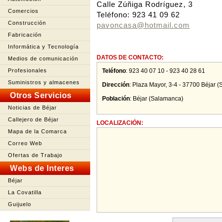
Calle Zúñiga Rodríguez, 3
Comercios
Teléfono: 923 41 09 62
Construcción
pavoncasa@hotmail.com
Fabricación
Informática y Tecnología
DATOS DE CONTACTO:
Medios de comunicación
Profesionales
Teléfono
:
923 40 07 10 - 923 40 28 61
Suministros y almacenes
Dirección
:
Plaza Mayor, 3-4 - 37700 Béjar 
Otros Servicios
Población
:
Béjar
(
Salamanca
)
Noticias de Béjar
Callejero de Béjar
LOCALIZACIÓN:
Mapa de la Comarca
Correo Web
Ofertas de Trabajo
Webs de Interes
Béjar
La Covatilla
Guijuelo