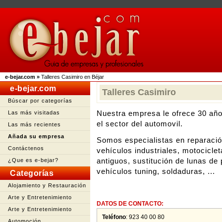
e-bejar.com
»
Talleres Casimiro en Béjar
e-bejar.com
Talleres Casimiro
Búscar por categorías
Nuestra empresa le ofrece 30 año
Las más visitadas
el sector del automovil.
Las más recientes
Añada su empresa
Somos especialistas en reparación
Contáctenos
vehículos industriales, motocicle
antiguos, sustitución de lunas de
¿Que es e-bejar?
vehículos tuning, soldaduras, ...
Categorías
Alojamiento y Restauración
Arte y Entretenimiento
DATOS DE CONTACTO:
Arte y Entretenimiento
Teléfono
:
923 40 00 80
Automoción