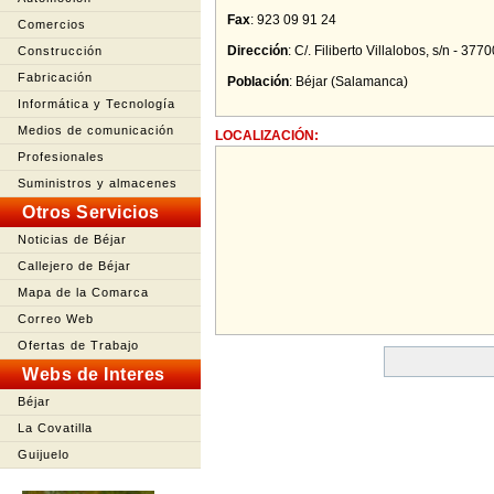
Fax
: 923 09 91 24
Comercios
Dirección
:
C/. Filiberto Villalobos, s/n - 37
Construcción
Fabricación
Población
:
Béjar
(
Salamanca
)
Informática y Tecnología
Medios de comunicación
LOCALIZACIÓN:
Profesionales
Suministros y almacenes
Otros Servicios
Noticias de Béjar
Callejero de Béjar
Mapa de la Comarca
Correo Web
Ofertas de Trabajo
Webs de Interes
Béjar
La Covatilla
Guijuelo