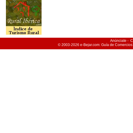
Anúnciate
-
C
© 2003-2026
e-Bejar
.com: Guía de Comercios