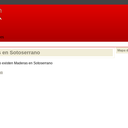
Mapa d
 en Sotoserrano
o existen Maderas en Sotoserrano
as