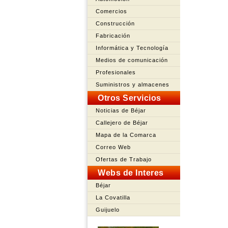
Comercios
Construcción
Fabricación
Informática y Tecnología
Medios de comunicación
Profesionales
Suministros y almacenes
Otros Servicios
Noticias de Béjar
Callejero de Béjar
Mapa de la Comarca
Correo Web
Ofertas de Trabajo
Webs de Interes
Béjar
La Covatilla
Guijuelo