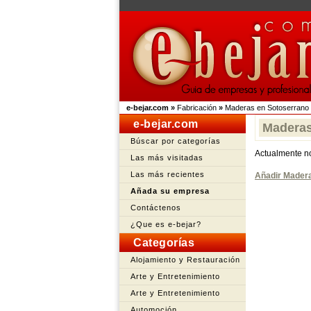
e-bejar.com
»
Fabricación
»
Maderas en Sotoserrano
e-bejar.com
Maderas
Búscar por categorías
Actualmente n
Las más visitadas
Las más recientes
Añadir Mader
Añada su empresa
Contáctenos
¿Que es e-bejar?
Categorías
Alojamiento y Restauración
Arte y Entretenimiento
Arte y Entretenimiento
Automoción