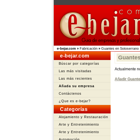
e-bejar.com
»
Fabricación
»
Guantes en Sotoserrano
e-bejar.com
Guantes
Búscar por categorías
Actualmente n
Las más visitadas
Las más recientes
Añadir Guant
Añada su empresa
Contáctenos
¿Que es e-bejar?
Categorías
Alojamiento y Restauración
Arte y Entretenimiento
Arte y Entretenimiento
Automoción