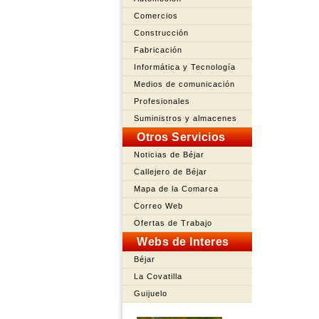
Comercios
Construcción
Fabricación
Informática y Tecnología
Medios de comunicación
Profesionales
Suministros y almacenes
Otros Servicios
Noticias de Béjar
Callejero de Béjar
Mapa de la Comarca
Correo Web
Ofertas de Trabajo
Webs de Interes
Béjar
La Covatilla
Guijuelo