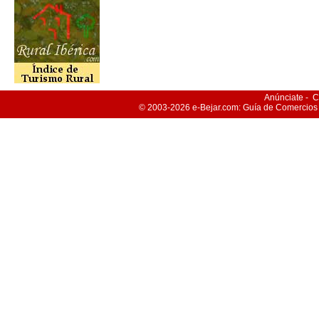
Anúnciate
-
C
© 2003-2026
e-Bejar
.com: Guía de Comercios