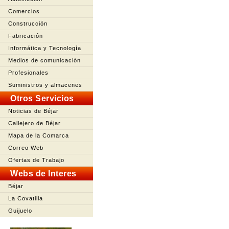
Comercios
Construcción
Fabricación
Informática y Tecnología
Medios de comunicación
Profesionales
Suministros y almacenes
Otros Servicios
Noticias de Béjar
Callejero de Béjar
Mapa de la Comarca
Correo Web
Ofertas de Trabajo
Webs de Interes
Béjar
La Covatilla
Guijuelo