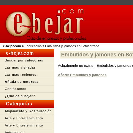
e-bejar.com
»
Fabricación
»
Embutidos y jamones en Sotoserrano
e-bejar.com
Embutidos y jamones en So
Búscar por categorías
Actualmente no existen Embutidos y jamones 
Las más visitadas
Las más recientes
Añadir Embutidos y jamones
Añada su empresa
Contáctenos
¿Que es e-bejar?
Categorías
Alojamiento y Restauración
Arte y Entretenimiento
Arte y Entretenimiento
Automoción