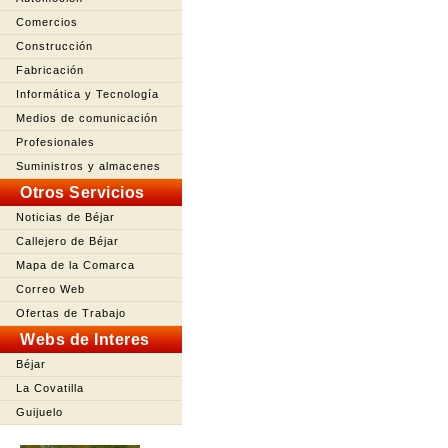
Comercios
Construcción
Fabricación
Informática y Tecnología
Medios de comunicación
Profesionales
Suministros y almacenes
Otros Servicios
Noticias de Béjar
Callejero de Béjar
Mapa de la Comarca
Correo Web
Ofertas de Trabajo
Webs de Interes
Béjar
La Covatilla
Guijuelo