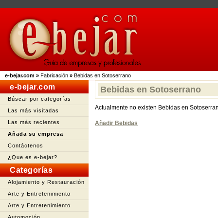
e-bejar.com
»
Fabricación
»
Bebidas en Sotoserrano
e-bejar.com
Bebidas en Sotoserrano
Búscar por categorías
Actualmente no existen Bebidas en Sotoserra
Las más visitadas
Las más recientes
Añadir Bebidas
Añada su empresa
Contáctenos
¿Que es e-bejar?
Categorías
Alojamiento y Restauración
Arte y Entretenimiento
Arte y Entretenimiento
Automoción