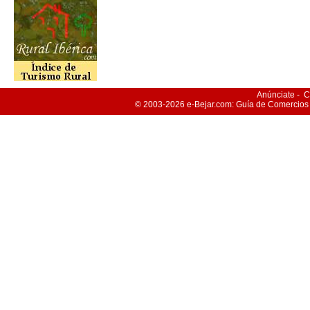
Anúnciate
-
C
© 2003-2026
e-Bejar
.com: Guía de Comercios