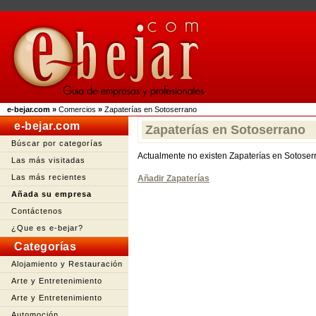
e-bejar.com
»
Comercios
»
Zapaterías en Sotoserrano
e-bejar.com
Zapaterías en Sotoserrano
Búscar por categorías
Actualmente no existen Zapaterías en Sotoser
Las más visitadas
Las más recientes
Añadir Zapaterías
Añada su empresa
Contáctenos
¿Que es e-bejar?
Categorías
Alojamiento y Restauración
Arte y Entretenimiento
Arte y Entretenimiento
Automoción