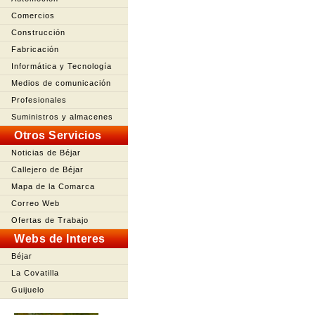
Comercios
Construcción
Fabricación
Informática y Tecnología
Medios de comunicación
Profesionales
Suministros y almacenes
Otros Servicios
Noticias de Béjar
Callejero de Béjar
Mapa de la Comarca
Correo Web
Ofertas de Trabajo
Webs de Interes
Béjar
La Covatilla
Guijuelo