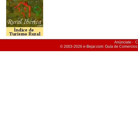
Anúnciate
-
C
© 2003-2026
e-Bejar
.com: Guía de Comercios