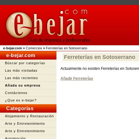
e-bejar.com
»
Comercios
»
Ferreterías en Sotoserrano
e-bejar.com
Ferreterías en Sotoserrano
Búscar por categorías
Actualmente no existen Ferreterías en Sotose
Las más visitadas
Las más recientes
Añadir Ferreterías
Añada su empresa
Contáctenos
¿Que es e-bejar?
Categorías
Alojamiento y Restauración
Arte y Entretenimiento
Arte y Entretenimiento
Automoción