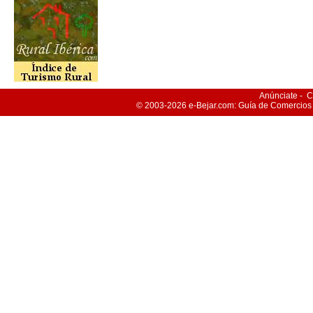
Anúnciate
-
C
© 2003-2026
e-Bejar
.com: Guía de Comercios