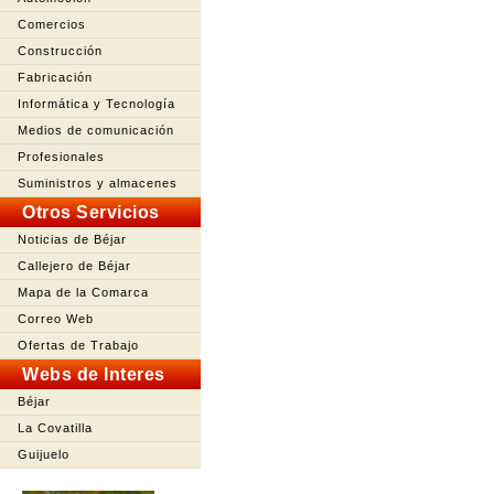
Comercios
Construcción
Fabricación
Informática y Tecnología
Medios de comunicación
Profesionales
Suministros y almacenes
Otros Servicios
Noticias de Béjar
Callejero de Béjar
Mapa de la Comarca
Correo Web
Ofertas de Trabajo
Webs de Interes
Béjar
La Covatilla
Guijuelo