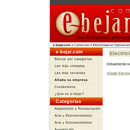
e-bejar.com
»
Comercios
»
Electricidad en Sotoserra
e-bejar.com
Electri
Búscar por categorías
Actualmente no
Las más visitadas
Las más recientes
Añadir Electri
Añada su empresa
Contáctenos
¿Que es e-bejar?
Categorías
Alojamiento y Restauración
Arte y Entretenimiento
Arte y Entretenimiento
Automoción