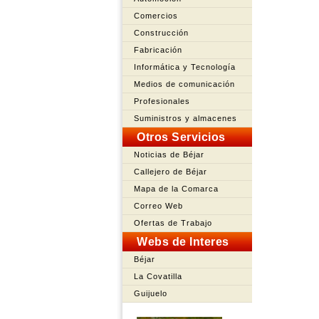
Comercios
Construcción
Fabricación
Informática y Tecnología
Medios de comunicación
Profesionales
Suministros y almacenes
Otros Servicios
Noticias de Béjar
Callejero de Béjar
Mapa de la Comarca
Correo Web
Ofertas de Trabajo
Webs de Interes
Béjar
La Covatilla
Guijuelo