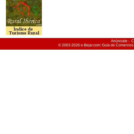
Anúnciate
-
C
© 2003-2026
e-Bejar
.com: Guía de Comercios