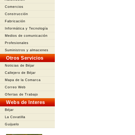
Comercios
Construcción
Fabricación
Informática y Tecnología
Medios de comunicación
Profesionales
Suministros y almacenes
Otros Servicios
Noticias de Béjar
Callejero de Béjar
Mapa de la Comarca
Correo Web
Ofertas de Trabajo
Webs de Interes
Béjar
La Covatilla
Guijuelo