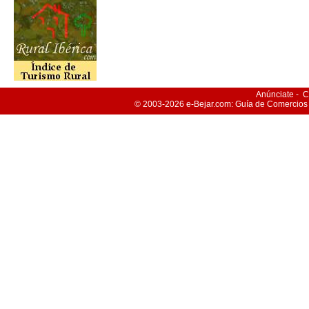
Anúnciate
-
C
© 2003-2026
e-Bejar
.com: Guía de Comercios