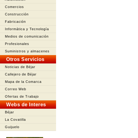
Comercios
Construcción
Fabricación
Informática y Tecnología
Medios de comunicación
Profesionales
Suministros y almacenes
Otros Servicios
Noticias de Béjar
Callejero de Béjar
Mapa de la Comarca
Correo Web
Ofertas de Trabajo
Webs de Interes
Béjar
La Covatilla
Guijuelo