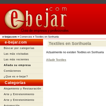
e-bejar.com
»
Comercios
»
Textiles en Sorihuela
e-bejar.com
Textiles en Sorihuela
Búscar por categorías
Actualmente no existen Textiles en Sorihuela
Las más visitadas
Las más recientes
Añadir Textiles
Añada su empresa
Contáctenos
¿Que es e-bejar?
Categorías
Alojamiento y Restauración
Arte y Entretenimiento
Arte y Entretenimiento
Automoción