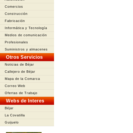
Comercios
Construcción
Fabricación
Informática y Tecnología
Medios de comunicación
Profesionales
Suministros y almacenes
Otros Servicios
Noticias de Béjar
Callejero de Béjar
Mapa de la Comarca
Correo Web
Ofertas de Trabajo
Webs de Interes
Béjar
La Covatilla
Guijuelo