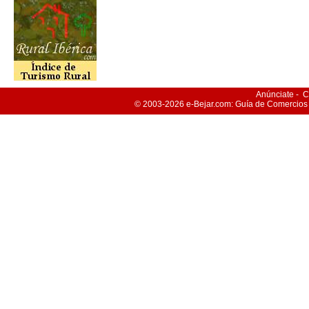
Anúnciate
-
C
© 2003-2026
e-Bejar
.com: Guía de Comercios