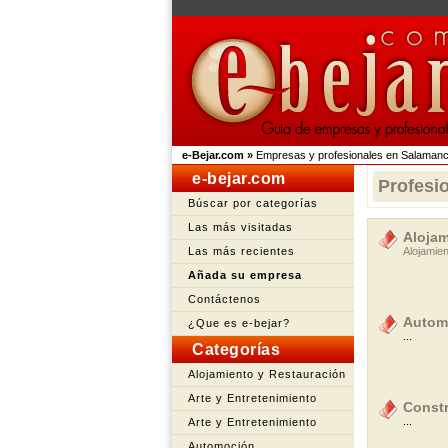
e-Bejar.com
»
Empresas y profesionales en Salaman
e-bejar.com
Profesi
Búscar por categorías
Las más visitadas
Alojam
Las más recientes
Alojamie
Añada su empresa
Contáctenos
Autom
¿Que es e-bejar?
...
Categorías
Alojamiento y Restauración
Arte y Entretenimiento
Const
...
Arte y Entretenimiento
Automoción