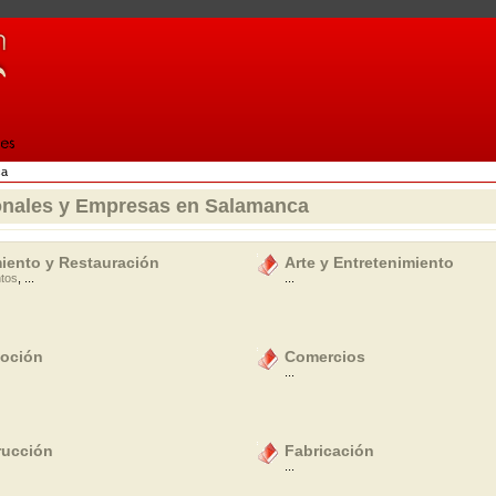
ca
onales y Empresas en Salamanca
iento y Restauración
Arte y Entretenimiento
ntos
, ...
...
oción
Comercios
...
rucción
Fabricación
...