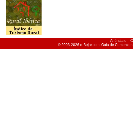
Anúnciate
-
C
© 2003-2026
e-Bejar
.com: Guía de Comercios