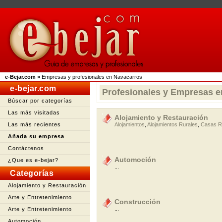
e-Bejar.com
»
Empresas y profesionales en Navacarros
e-bejar.com
Profesionales y Empresas e
Búscar por categorías
Las más visitadas
Alojamiento y Restauración
Las más recientes
Alojamientos
,
Alojamientos Rurales
,
Casas R
Añada su empresa
Contáctenos
Automoción
¿Que es e-bejar?
...
Categorías
Alojamiento y Restauración
Arte y Entretenimiento
Construcción
...
Arte y Entretenimiento
Automoción