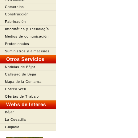
Comercios
Construcción
Fabricación
Informática y Tecnología
Medios de comunicación
Profesionales
Suministros y almacenes
Otros Servicios
Noticias de Béjar
Callejero de Béjar
Mapa de la Comarca
Correo Web
Ofertas de Trabajo
Webs de Interes
Béjar
La Covatilla
Guijuelo