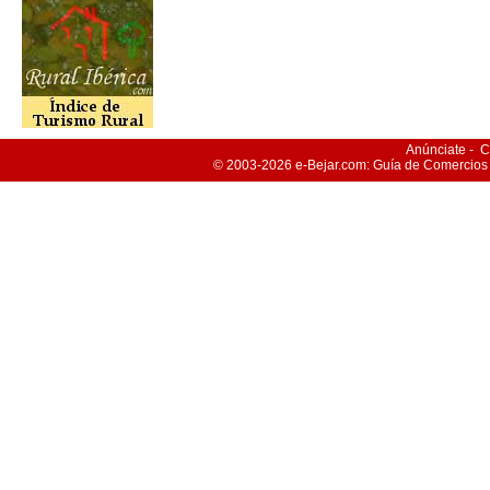
Anúnciate
-
C
© 2003-2026
e-Bejar
.com: Guía de Comercios