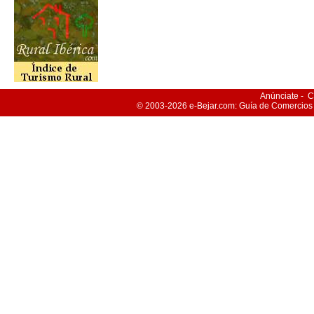
Anúnciate
-
C
© 2003-2026
e-Bejar
.com: Guía de Comercios