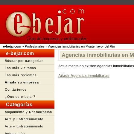
e-bejar.com
»
Profesionales
»
Agencias inmobiliarias en Montemayor del Río
e-bejar.com
Agencias inmobiliarias en 
Búscar por categorías
Actualmente no existen Agencias inmobiliaria
Las más visitadas
Las más recientes
Añadir Agencias inmobiliarias
Añada su empresa
Contáctenos
¿Que es e-bejar?
Categorías
Alojamiento y Restauración
Arte y Entretenimiento
Arte y Entretenimiento
Automoción