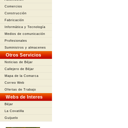
Comercios
Construcción
Fabricación
Informática y Tecnología
Medios de comunicación
Profesionales
Suministros y almacenes
Otros Servicios
Noticias de Béjar
Callejero de Béjar
Mapa de la Comarca
Correo Web
Ofertas de Trabajo
Webs de Interes
Béjar
La Covatilla
Guijuelo