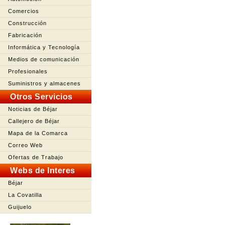
Comercios
Construcción
Fabricación
Informática y Tecnología
Medios de comunicación
Profesionales
Suministros y almacenes
Otros Servicios
Noticias de Béjar
Callejero de Béjar
Mapa de la Comarca
Correo Web
Ofertas de Trabajo
Webs de Interes
Béjar
La Covatilla
Guijuelo