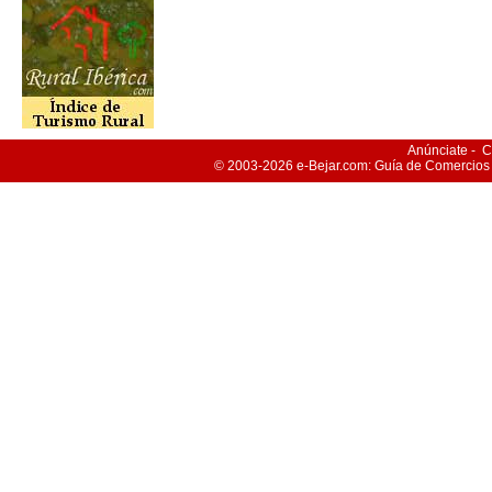
Anúnciate
-
C
© 2003-2026
e-Bejar
.com: Guía de Comercios