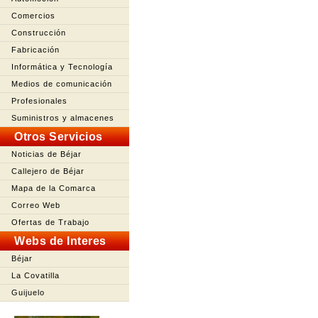
Comercios
Construcción
Fabricación
Informática y Tecnología
Medios de comunicación
Profesionales
Suministros y almacenes
Otros Servicios
Noticias de Béjar
Callejero de Béjar
Mapa de la Comarca
Correo Web
Ofertas de Trabajo
Webs de Interes
Béjar
La Covatilla
Guijuelo