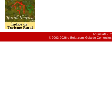
Anúnciate
-
C
© 2003-2026
e-Bejar
.com: Guía de Comercios