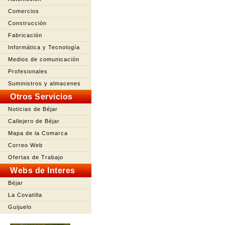
Comercios
Construcción
Fabricación
Informática y Tecnología
Medios de comunicación
Profesionales
Suministros y almacenes
Otros Servicios
Noticias de Béjar
Callejero de Béjar
Mapa de la Comarca
Correo Web
Ofertas de Trabajo
Webs de Interes
Béjar
La Covatilla
Guijuelo