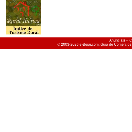
Anúnciate
-
C
© 2003-2026
e-Bejar
.com: Guía de Comercios