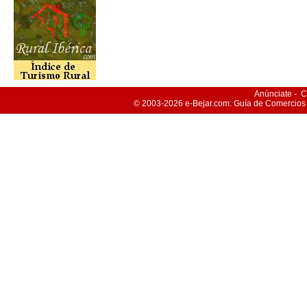
Anúnciate
-
C
© 2003-2026
e-Bejar
.com: Guía de Comercios