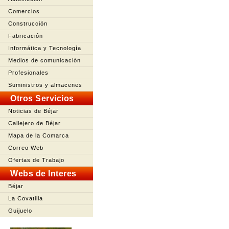
Comercios
Construcción
Fabricación
Informática y Tecnología
Medios de comunicación
Profesionales
Suministros y almacenes
Otros Servicios
Noticias de Béjar
Callejero de Béjar
Mapa de la Comarca
Correo Web
Ofertas de Trabajo
Webs de Interes
Béjar
La Covatilla
Guijuelo