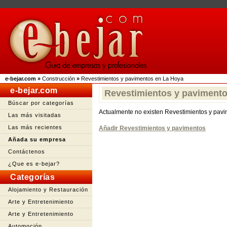
e-bejar.com
»
Construcción
»
Revestimientos y pavimentos en La Hoya
e-bejar.com
Revestimientos y paviment
Búscar por categorías
Actualmente no existen Revestimientos y pav
Las más visitadas
Las más recientes
Añadir Revestimientos y pavimentos
Añada su empresa
Contáctenos
¿Que es e-bejar?
Categorías
Alojamiento y Restauración
Arte y Entretenimiento
Arte y Entretenimiento
Automoción