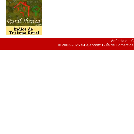
Anúnciate
-
C
© 2003-2026
e-Bejar
.com: Guía de Comercios