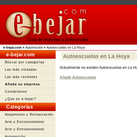
e-bejar.com
»
Automoción
»
Autoescuelas en La Hoya
e-bejar.com
Autoescuelas en La Hoya
Búscar por categorías
Actualmente no existen Autoescuelas en La H
Las más visitadas
Las más recientes
Añadir Autoescuelas
Añada su empresa
Contáctenos
¿Que es e-bejar?
Categorías
Alojamiento y Restauración
Arte y Entretenimiento
Arte y Entretenimiento
Automoción