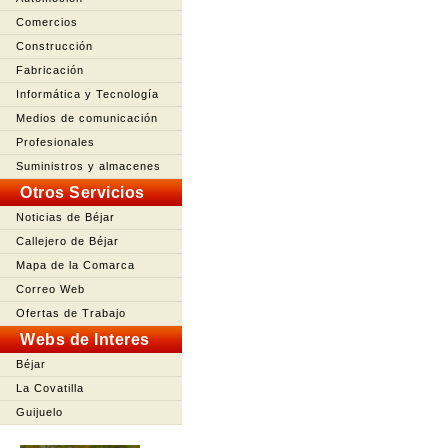
Comercios
Construcción
Fabricación
Informática y Tecnología
Medios de comunicación
Profesionales
Suministros y almacenes
Otros Servicios
Noticias de Béjar
Callejero de Béjar
Mapa de la Comarca
Correo Web
Ofertas de Trabajo
Webs de Interes
Béjar
La Covatilla
Guijuelo