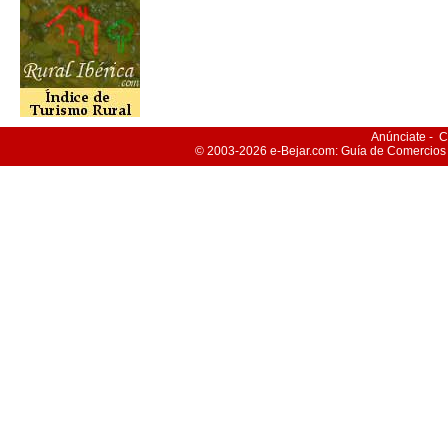
Anúnciate
-
C
© 2003-2026
e-Bejar
.com: Guía de Comercios