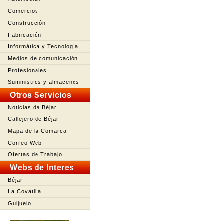
Comercios
Construcción
Fabricación
Informática y Tecnología
Medios de comunicación
Profesionales
Suministros y almacenes
Otros Servicios
Noticias de Béjar
Callejero de Béjar
Mapa de la Comarca
Correo Web
Ofertas de Trabajo
Webs de Interes
Béjar
La Covatilla
Guijuelo