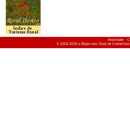
Anúnciate
-
C
© 2003-2026
e-Bejar
.com: Guía de Comercios