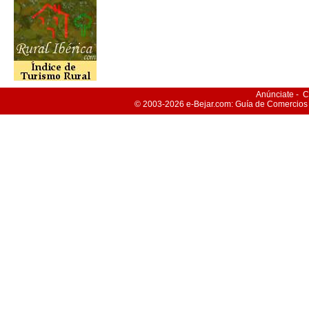
Anúnciate
-
C
© 2003-2026
e-Bejar
.com: Guía de Comercios