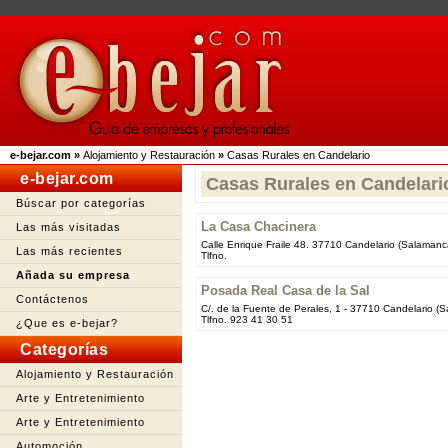
e-bejar.com
»
Alojamiento y Restauración
»
Casas Rurales en Candelario
e-bejar.com
Casas Rurales en Candelari
Búscar por categorías
La Casa Chacinera
Las más visitadas
Calle Enrique Fraile 48. 37710 Candelario (Salamanc
Las más recientes
Tlfno.
Añada su empresa
Posada Real Casa de la Sal
Contáctenos
C/. de la Fuente de Perales, 1 - 37710 Candelario (
Tlfno. 923 41 30 51
¿Que es e-bejar?
Categorías
Alojamiento y Restauración
Arte y Entretenimiento
Arte y Entretenimiento
Automoción