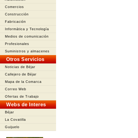
Comercios
Construcción
Fabricación
Informática y Tecnología
Medios de comunicación
Profesionales
Suministros y almacenes
Otros Servicios
Noticias de Béjar
Callejero de Béjar
Mapa de la Comarca
Correo Web
Ofertas de Trabajo
Webs de Interes
Béjar
La Covatilla
Guijuelo