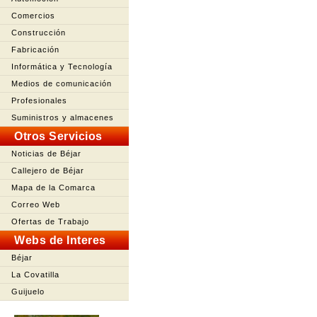
Comercios
Construcción
Fabricación
Informática y Tecnología
Medios de comunicación
Profesionales
Suministros y almacenes
Otros Servicios
Noticias de Béjar
Callejero de Béjar
Mapa de la Comarca
Correo Web
Ofertas de Trabajo
Webs de Interes
Béjar
La Covatilla
Guijuelo