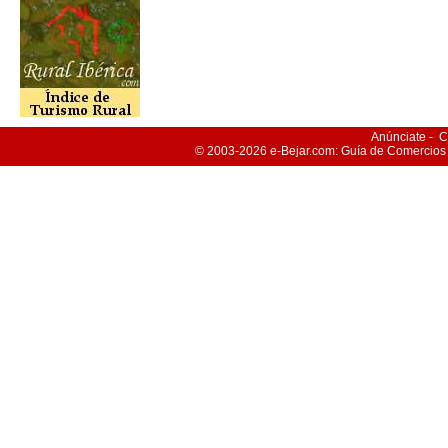
Anúnciate
-
C
© 2003-2026
e-Bejar
.com: Guía de Comercios