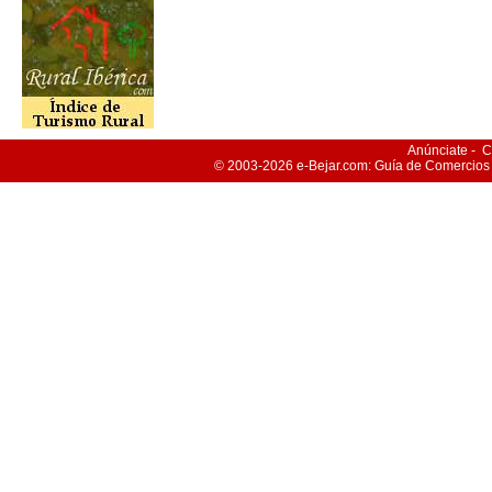
Anúnciate
-
C
© 2003-2026
e-Bejar
.com: Guía de Comercios