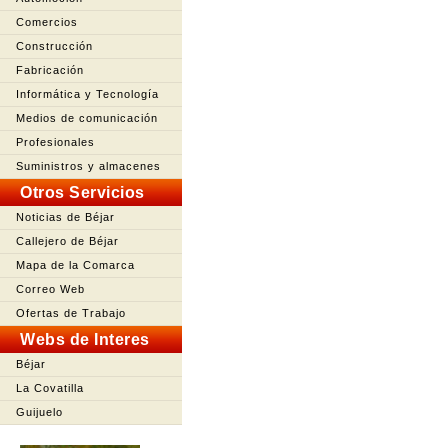
Comercios
Construcción
Fabricación
Informática y Tecnología
Medios de comunicación
Profesionales
Suministros y almacenes
Otros Servicios
Noticias de Béjar
Callejero de Béjar
Mapa de la Comarca
Correo Web
Ofertas de Trabajo
Webs de Interes
Béjar
La Covatilla
Guijuelo