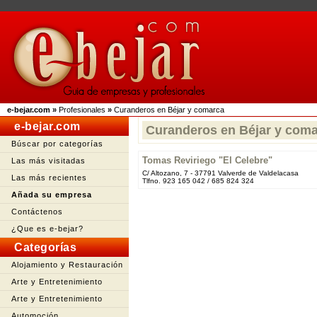
e-bejar.com
»
Profesionales
»
Curanderos en Béjar y comarca
e-bejar.com
Curanderos en Béjar y com
Búscar por categorías
Tomas Reviriego "El Celebre"
Las más visitadas
C/ Altozano, 7 - 37791 Valverde de Valdelacasa
Las más recientes
Tlfno. 923 165 042 / 685 824 324
Añada su empresa
Contáctenos
¿Que es e-bejar?
Categorías
Alojamiento y Restauración
Arte y Entretenimiento
Arte y Entretenimiento
Automoción