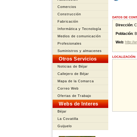
Comercios
Construcción
DATOS DE CONT
Fabricación
Dirección
:
C
Informática y Tecnología
Población
:
B
Medios de comunicación
Web
:
http:/
Profesionales
Suministros y almacenes
LOCALIZACIÓN:
Otros Servicios
Noticias de Béjar
Callejero de Béjar
Mapa de la Comarca
Correo Web
Ofertas de Trabajo
Webs de Interes
Béjar
La Covatilla
Guijuelo