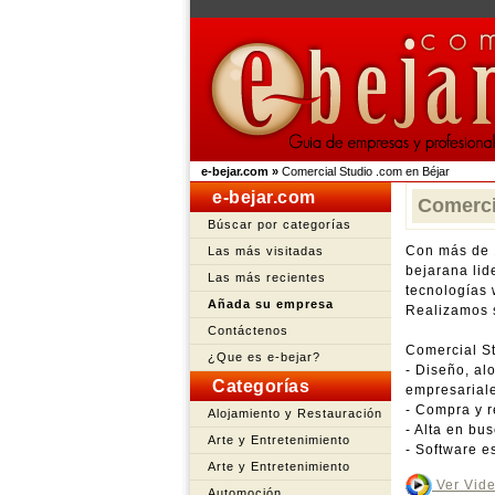
e-bejar.com
»
Comercial Studio .com en Béjar
e-bejar.com
Comerci
Búscar por categorías
Con más de 
Las más visitadas
bejarana lid
Las más recientes
tecnologías 
Añada su empresa
Realizamos 
Contáctenos
Comercial S
¿Que es e-bejar?
- Diseño, al
Categorías
empresarial
- Compra y r
Alojamiento y Restauración
- Alta en bu
Arte y Entretenimiento
- Software e
Arte y Entretenimiento
Ver Vide
Automoción