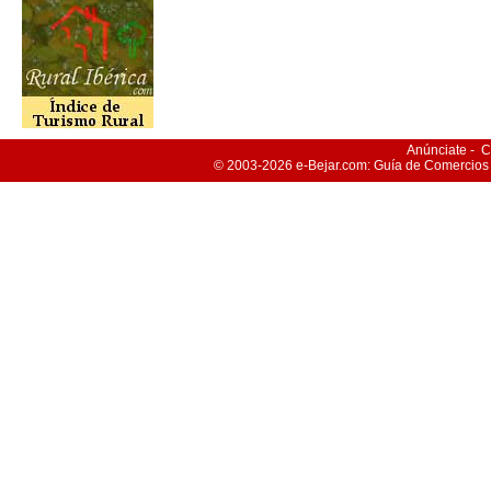
Anúnciate
-
C
© 2003-2026
e-Bejar
.com: Guía de Comercios