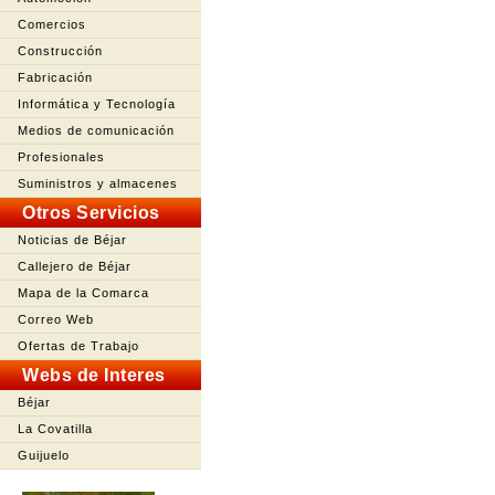
Comercios
Construcción
Fabricación
Informática y Tecnología
Medios de comunicación
Profesionales
Suministros y almacenes
Otros Servicios
Noticias de Béjar
Callejero de Béjar
Mapa de la Comarca
Correo Web
Ofertas de Trabajo
Webs de Interes
Béjar
La Covatilla
Guijuelo