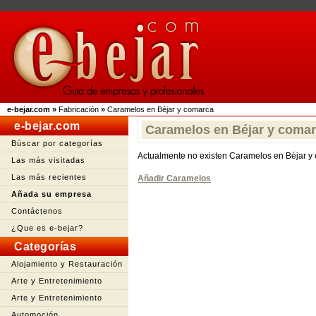
e-bejar.com
»
Fabricación
»
Caramelos en Béjar y comarca
e-bejar.com
Caramelos en Béjar y coma
Búscar por categorías
Actualmente no existen Caramelos en Béjar y
Las más visitadas
Las más recientes
Añadir Caramelos
Añada su empresa
Contáctenos
¿Que es e-bejar?
Categorías
Alojamiento y Restauración
Arte y Entretenimiento
Arte y Entretenimiento
Automoción