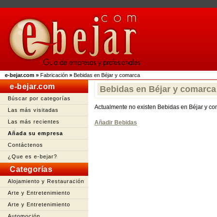
e-bejar.com
»
Fabricación
»
Bebidas en Béjar y comarca
e-bejar.com
Bebidas en Béjar y comarca
Búscar por categorías
Actualmente no existen Bebidas en Béjar y c
Las más visitadas
Las más recientes
Añadir Bebidas
Añada su empresa
Contáctenos
¿Que es e-bejar?
Categorías
Alojamiento y Restauración
Arte y Entretenimiento
Arte y Entretenimiento
Automoción