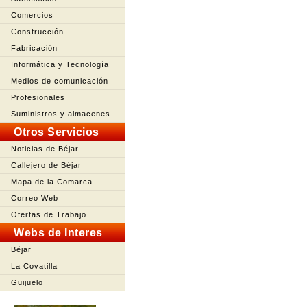
Comercios
Construcción
Fabricación
Informática y Tecnología
Medios de comunicación
Profesionales
Suministros y almacenes
Otros Servicios
Noticias de Béjar
Callejero de Béjar
Mapa de la Comarca
Correo Web
Ofertas de Trabajo
Webs de Interes
Béjar
La Covatilla
Guijuelo