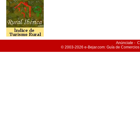
Anúnciate
-
C
© 2003-2026
e-Bejar
.com: Guía de Comercios