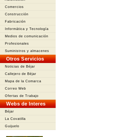
Comercios
Construcción
Fabricación
Informática y Tecnología
Medios de comunicación
Profesionales
Suministros y almacenes
Otros Servicios
Noticias de Béjar
Callejero de Béjar
Mapa de la Comarca
Correo Web
Ofertas de Trabajo
Webs de Interes
Béjar
La Covatilla
Guijuelo