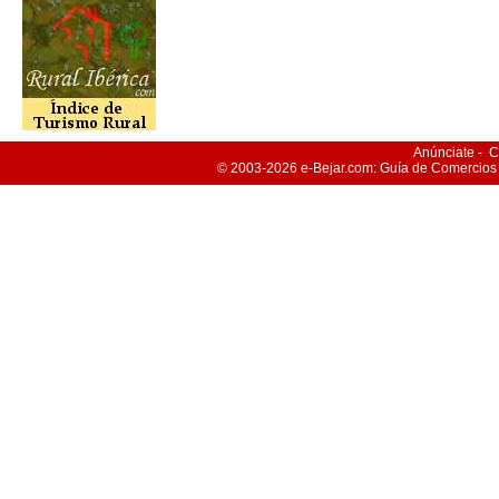
Anúnciate
-
C
© 2003-2026
e-Bejar
.com: Guía de Comercios