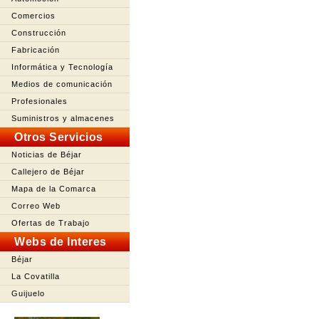
Comercios
Construcción
Fabricación
Informática y Tecnología
Medios de comunicación
Profesionales
Suministros y almacenes
Otros Servicios
Noticias de Béjar
Callejero de Béjar
Mapa de la Comarca
Correo Web
Ofertas de Trabajo
Webs de Interes
Béjar
La Covatilla
Guijuelo