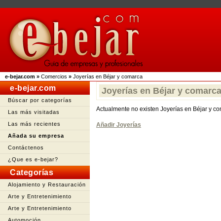
e-bejar.com
»
Comercios
»
Joyerías en Béjar y comarca
e-bejar.com
Joyerías en Béjar y comarc
Búscar por categorías
Actualmente no existen Joyerías en Béjar y c
Las más visitadas
Las más recientes
Añadir Joyerías
Añada su empresa
Contáctenos
¿Que es e-bejar?
Categorías
Alojamiento y Restauración
Arte y Entretenimiento
Arte y Entretenimiento
Automoción