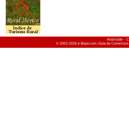
Anúnciate
-
C
© 2003-2026
e-Bejar
.com: Guía de Comercios