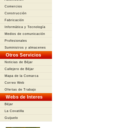
Comercios
Construcción
Fabricación
Informática y Tecnología
Medios de comunicación
Profesionales
Suministros y almacenes
Otros Servicios
Noticias de Béjar
Callejero de Béjar
Mapa de la Comarca
Correo Web
Ofertas de Trabajo
Webs de Interes
Béjar
La Covatilla
Guijuelo