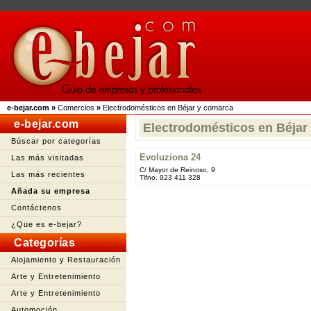
e-bejar.com
»
Comercios
»
Electrodomésticos en Béjar y comarca
e-bejar.com
Electrodomésticos en Béjar
Búscar por categorías
Evoluziona 24
Las más visitadas
C/ Mayor de Reinoso, 9
Las más recientes
Tlfno. 923 411 328
Añada su empresa
Contáctenos
¿Que es e-bejar?
Categorías
Alojamiento y Restauración
Arte y Entretenimiento
Arte y Entretenimiento
Automoción