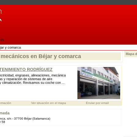
éjar y comarca
Mapa d
s mecánicos en Béjar y comarca
ENIMIENTO RODRÍGUEZ
ctricidad, engrases, alineaciones, mecánica
as y reparación de sistemas de aire
y climatización. Revisamos su coche con ...
ormación
Ver situación en el mapa
Enviar por email
ameda
nca, s/n - 37700 Béjar (Salamanca)
0 58