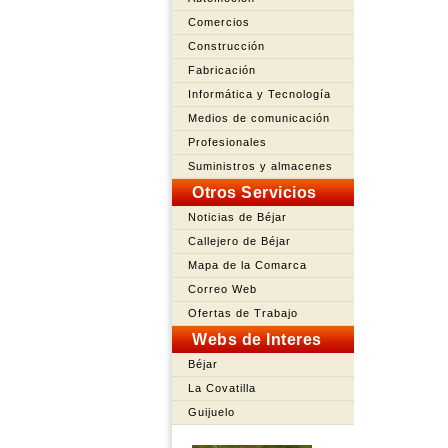
Comercios
Construcción
Fabricación
Informática y Tecnología
Medios de comunicación
Profesionales
Suministros y almacenes
Otros Servicios
Noticias de Béjar
Callejero de Béjar
Mapa de la Comarca
Correo Web
Ofertas de Trabajo
Webs de Interes
Béjar
La Covatilla
Guijuelo