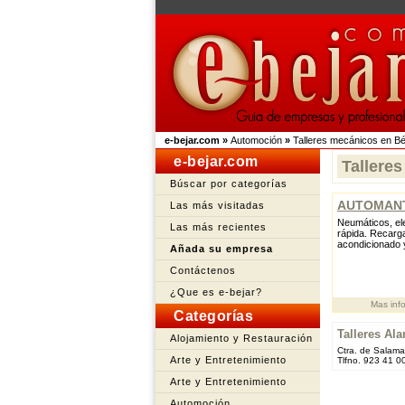
e-bejar.com
»
Automoción
»
Talleres mecánicos en B
e-bejar.com
Tallere
Búscar por categorías
AUTOMANT
Las más visitadas
Neumáticos, ele
Las más recientes
rápida. Recarg
acondicionado 
Añada su empresa
Contáctenos
¿Que es e-bejar?
Mas inf
Categorías
Talleres Al
Alojamiento y Restauración
Ctra. de Salama
Arte y Entretenimiento
Tlfno. 923 41 0
Arte y Entretenimiento
Automoción