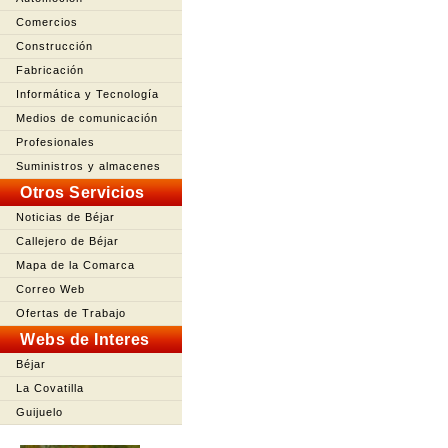
Comercios
Construcción
Fabricación
Informática y Tecnología
Medios de comunicación
Profesionales
Suministros y almacenes
Otros Servicios
Noticias de Béjar
Callejero de Béjar
Mapa de la Comarca
Correo Web
Ofertas de Trabajo
Webs de Interes
Béjar
La Covatilla
Guijuelo