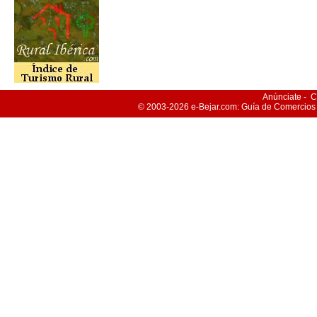
Anúnciate
-
C
© 2003-2026
e-Bejar
.com: Guía de Comercios