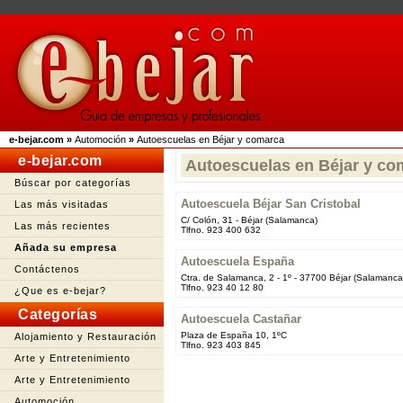
e-bejar.com
»
Automoción
»
Autoescuelas en Béjar y comarca
e-bejar.com
Autoescuelas en Béjar y co
Búscar por categorías
Autoescuela Béjar San Cristobal
Las más visitadas
C/ Colón, 31 - Béjar (Salamanca)
Las más recientes
Tlfno. 923 400 632
Añada su empresa
Autoescuela España
Contáctenos
Ctra. de Salamanca, 2 - 1º - 37700 Béjar (Salamanca
Tlfno. 923 40 12 80
¿Que es e-bejar?
Categorías
Autoescuela Castañar
Plaza de España 10, 1ºC
Alojamiento y Restauración
Tlfno. 923 403 845
Arte y Entretenimiento
Arte y Entretenimiento
Automoción