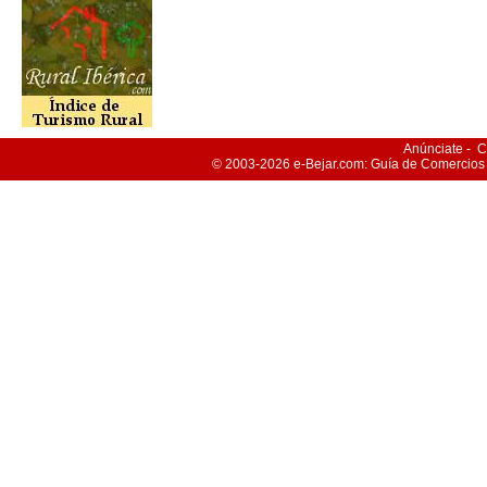
Anúnciate
-
C
© 2003-2026
e-Bejar
.com: Guía de Comercios