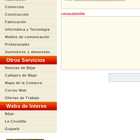
Comercios
LOCALIZACIÓN:
Construcción
Fabricación
Informática y Tecnología
Medios de comunicación
Profesionales
Suministros y almacenes
Otros Servicios
Noticias de Béjar
Callejero de Béjar
Mapa de la Comarca
Correo Web
Ofertas de Trabajo
Webs de Interes
Béjar
La Covatilla
Guijuelo