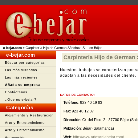
e-bejar.com
»
Carpintería Hijo de German Sánchez, S.L. en Béjar
e-bejar.com
Carpintería Hijo de German 
Búscar por categorías
Nuestros trabajos se caracterizan por s
Las más visitadas
adaptan a las necesidades del cliente.
Las más recientes
Añada su empresa
Contáctenos
DATOS DE CONTACTO:
¿Que es e-bejar?
Teléfono
:
923 40 19 83
Categorías
Fax
: 923 40 12 37
Alojamiento y Restauración
Dirección
:
C/. del Pico, 2 - 37700 Béjar (S
Arte y Entretenimiento
Población
:
Béjar
(
Salamanca
)
Arte y Entretenimiento
Web
:
http://www.artesaniabejar.com/
Automoción